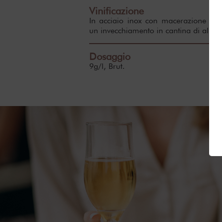
Vinificazione
In acciaio inox con macerazione du
un invecchiamento in cantina di alme
Dosaggio
9g/l, Brut.