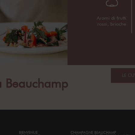
Aromi di frutti
rossi, brioche
LE CU
ta Beauchamp
BIENVENUE
CHAMPAGNE BEAUCHAMP