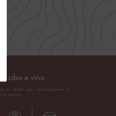
o cibo e vino
ne è ideale per accompagnare il
 le verdure.