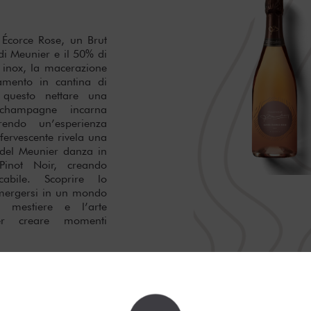
 Écorce Rose, un Brut
i Meunier e il 50% di
o inox, la macerazione
amento in cantina di
questo nettare una
 champagne incarna
rendo un’esperienza
fervescente rivela una
à del Meunier danza in
inot Noir, creando
cabile. Scoprire lo
mergersi in un mondo
 mestiere e l’arte
per creare momenti