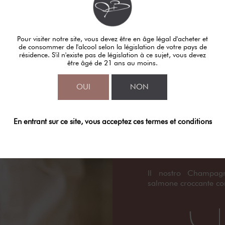
rante la vendemmia e
no 36 mesi.
Pour visiter notre site, vous devez être en âge légal d'acheter et
de consommer de l'alcool selon la législation de votre pays de
résidence. S'il n'existe pas de législation à ce sujet, vous devez
être âgé de 21 ans au moins.
OUI
NON
En entrant sur ce site, vous acceptez ces termes et conditions
Abbinament
Il nostro Champag
salmone croccante con