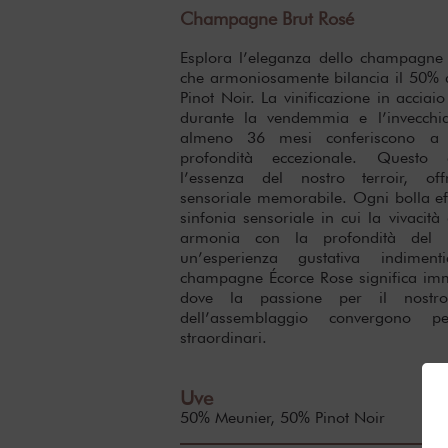
Champagne Brut Rosé
Esplora l’eleganza dello champagne
che armoniosamente bilancia il 50% d
Pinot Noir. La vinificazione in acciai
durante la vendemmia e l’invecchi
almeno 36 mesi conferiscono a 
profondità eccezionale. Questo
l’essenza del nostro terroir, off
sensoriale memorabile. Ogni bolla ef
sinfonia sensoriale in cui la vivacit
armonia con la profondità del P
un’esperienza gustativa indimenti
champagne Écorce Rose significa im
dove la passione per il nostro
dell’assemblaggio convergono 
straordinari.
Uve
50% Meunier, 50% Pinot Noir