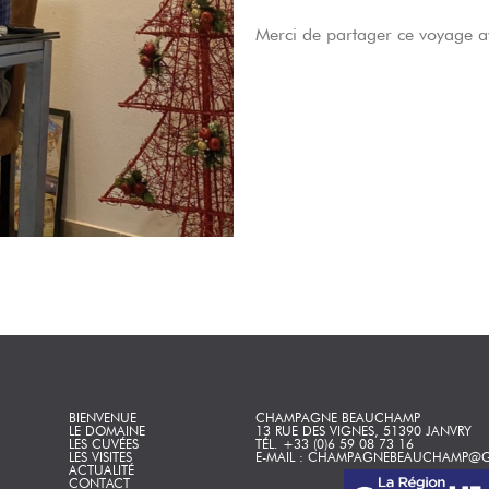
Merci de partager ce voyage 
BIENVENUE
CHAMPAGNE BEAUCHAMP
LE DOMAINE
13 RUE DES VIGNES, 51390 JANVRY
LES CUVÉES
TÉL. +33 (0)6 59 08 73 16
LES VISITES
E-MAIL : CHAMPAGNEBEAUCHAMP@
ACTUALITÉ
CONTACT